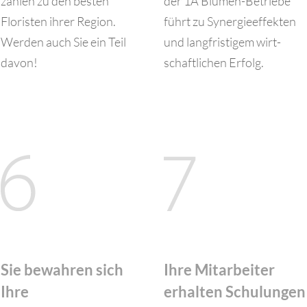
zählen zu den besten
der 1A Blumen-Betriebe
Floristen ihrer Region.
führt zu Syner­gie­effekten
Werden auch Sie ein Teil
und lang­fris­tigem wirt­
davon!
schaft­lichen Erfolg.
Sie bewahren sich
Ihre Mitarbeiter
Ihre
erhalten Schulungen