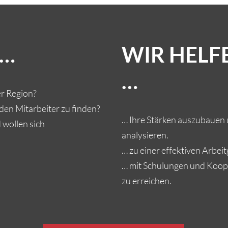
 …
WIR HELF
…
er Region?
den Mitarbeiter zu finden?
… Ihre Stärken auszubauen
d wollen sich
analysieren.
… zu einer effektiven Arbe
… mit Schulungen und Koop
zu erreichen.