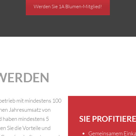
Werden Sie 1A Blumen-Mitglied!
 WERDEN
betrieb mit mindestens 100
einen Jahresumsatz von
SIE PROFITIER
d haben mindestens 5
n Sie die Vorteile und
Gemeinsamem Einka